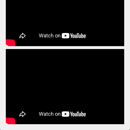
ANIMUS
ACIREALE (CT)
LE TERRE DEL SOGNO
ADRIA
KALÒS GAMES & COMIX
AGRIGENTO
VAULT 117
INKIOSTRO
AGROPOLI (SA)
ALASSIO (SV)
BIG BANG
JOLLY TROLL