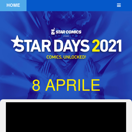
HOME
×
FUMETTERIE IN
ORDINE
ALFABETICO
DELLE CITTÀ DI
APPARTENENZA
8 APRILE
Elenco provvisorio
aggiornato al 4 marzo