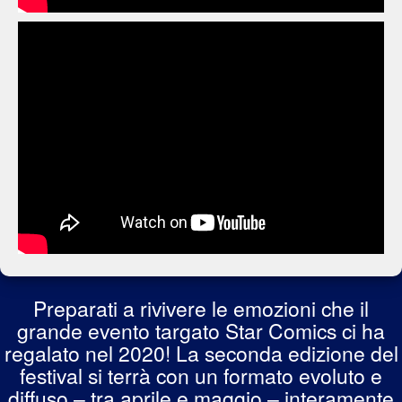
CAMPI BISENZIO (FI)
COMICS WORLD
CANTÙ (CO)
GADGETS & FUMETTI DI FILOMENA
MATARAZZO
CAPACCIO-PAESTUM (SA)
FUMETTERIA MAGICOMIX
Preparati a rivivere le emozioni che il
CAPUA (CE)
grande evento targato Star Comics ci ha
regalato nel 2020! La seconda edizione del
festival si terrà con un formato evoluto e
IL COSMONAUTA
CARPI COMICS
diffuso – tra aprile e maggio – interamente