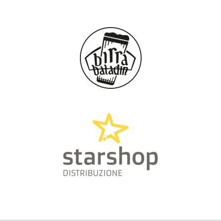
GOKURAKU
CENTO (FE)
ARKHAM COMICS AND GAMES
CERIGNOLA (FG)
DECIMO PIANETA
CERTALDO (FI)
MANI DI KINA
CERVIGNANO DEL FRIULI (UD)
LA TANA DEL FUMETTO
KAZUMA
CESANO MADERNO (MB)
CESENA