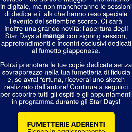
CARMAGNOLA (TO)
CARPI (MO)
in digitale, ma non mancheranno le sessioni
di dedica e i talk che hanno reso speciale
l’evento del settembre scorso. Ci sarà
NANOLANDIA SAS
inoltre una grande novità: l’apertura degli
CARPI (MO)
Star Days al
manga
con signing session,
approfondimenti e incontri esclusivi dedicati
al fumetto giapponese.
IL SIGNORE DEI FUMETTI
CARRARA (MS)
Potrai prenotare le tue copie dedicate senza
sovrapprezzo nella tua fumetteria di fiducia
e, se avrai fortuna, riceverai uno sketch
COMIX FACTORY
GAMES TIME
realizzato dall’autore! Continua a seguirci
CASERTA
CASERTA
per scoprire tutti gli ospiti e gli appuntamenti
in programma durante gli Star Days!
KRYPTON COMICS
CASORIA (NA)
FUMETTERIE ADERENTI
Elenco in aggiornamento