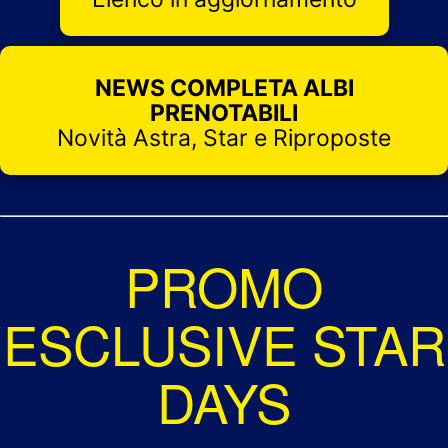
OTAKU HERO FUMETTERIA
CASSANO MAGNAGO (VA)
NEWS COMPLETA ALBI
PRENOTABILI
CARTOLERIA PUNTO SCUOLA
Novità Astra, Star e Riproposte
CASTEL SAN GIORGIO (SA)
LA FUMETTERIA DEL CASTELLO
CASTELFRANCO VENETO (TV)
PROMO
ESCLUSIVE STAR
CARTOONCULT TAMLATOY
CASTELLAMMARE DI STABIA (NA)
DAYS
DIVAGO