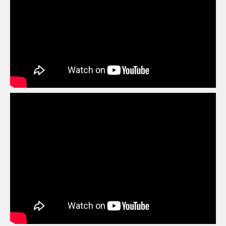
ARCONATE (MI)
COMIC REIGN DI BIANCHI LORENZO
AREZZO
GAMES ACADEMY
AREZZO
STAR SHOP / FUMETTOPOLI
AREZZO
PLANET COMICS
MATRIX RELOADED
ARONA (NOVARA)
ASCOLI PICENO