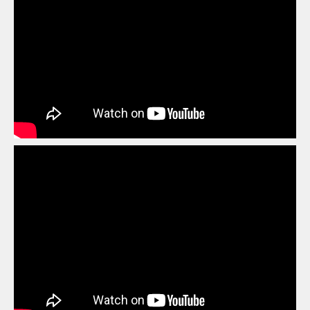
MAGIA DEL FUMETTO
BAZZANO (BO)
DREAM COMICS
STREGOMICS
BELLUNO
BENEVENTO
COMIXREVOLUTION
BERGAMO
GAMES ACADEMY
BERGAMO
FUMETTOMANIA 2000
IL FOLLETTO